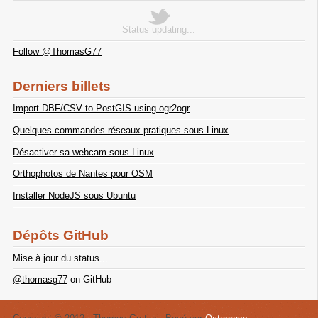
Status updating...
Follow @ThomasG77
Derniers billets
Import DBF/CSV to PostGIS using ogr2ogr
Quelques commandes réseaux pratiques sous Linux
Désactiver sa webcam sous Linux
Orthophotos de Nantes pour OSM
Installer NodeJS sous Ubuntu
Dépôts GitHub
Mise à jour du status...
@thomasg77
on GitHub