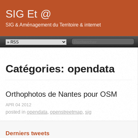
SIG Et @
SIG & Aménagement du Territoire & internet
Catégories: opendata
Orthophotos de Nantes pour OSM
APR
04
2012
posted in
opendata
,
openstreetmap
,
sig
Derniers tweets