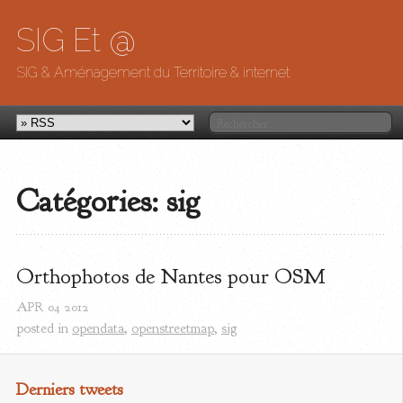
SIG Et @
SIG & Aménagement du Territoire & internet
Catégories: sig
Orthophotos de Nantes pour OSM
APR
04
2012
posted in
opendata
,
openstreetmap
,
sig
Derniers tweets